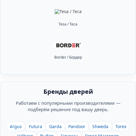
Tesa / Теса
Border / Бордер
Бренды дверей
Работаем с популярными производителями —
подберём решение под вашу дверь.
Argus
Futura
Garda
Pandoor
Shweda
Torex
Valberg
Выбор
Гардиан
Город Мастеров