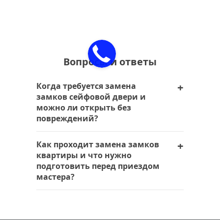
Вопросы и ответы
Когда требуется замена
замков сейфовой двери и
можно ли открыть без
повреждений?
Замена замков требуется в ситуации,
Как проходит замена замков
когда ключи потеряны, механизм
квартиры и что нужно
вышел из строя или появились
подготовить перед приездом
проблемы с безопасностью входной
мастера?
металлической двери. В таком случае
лучше сразу вызвать мастера, так как
Перед заменой замков необходимо
самостоятельные попытки вскрыть
подготовить документы,
могут привести к повреждениям
подтверждающие право собственности