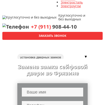
Электросталь
Электроугли
Круглосуточно и
без выходных
+7 (911)
908-44-10
ЗАКАЗАТЬ ЗВОНОК
▼
установка дверных замков
вскрытие замков сейфов
Замена замка сейфовой
перекодировка замка
замки
двери во Фрязине
замена