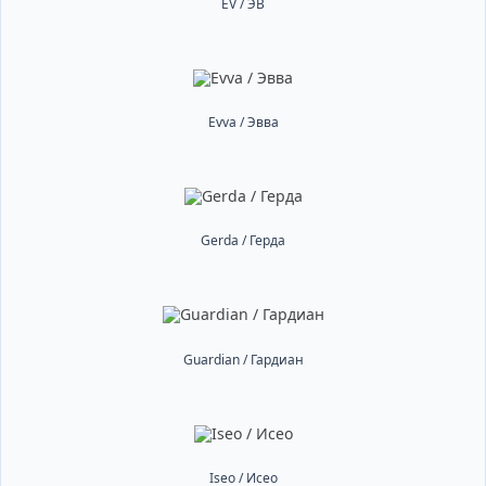
EV / ЭВ
Evva / Эвва
Gerda / Герда
Guardian / Гардиан
Iseo / Исео