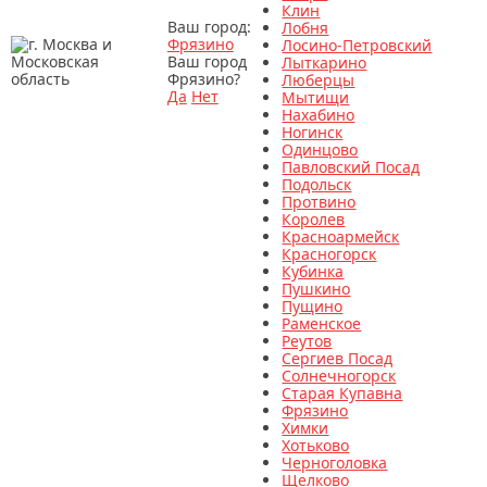
Клин
Ваш город:
Лобня
Фрязино
Лосино-Петровский
Ваш город
Лыткарино
Фрязино?
Люберцы
Да
Нет
Мытищи
Нахабино
Ногинск
Одинцово
Павловский Посад
Подольск
Протвино
Королев
Красноармейск
Красногорск
Кубинка
Пушкино
Пущино
Раменское
Реутов
Сергиев Посад
Солнечногорск
Старая Купавна
Фрязино
Химки
Хотьково
Черноголовка
Щелково