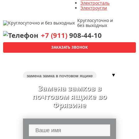
Электросталь
Электроугли
Круглосуточно и
без выходных
+7 (911)
908-44-10
ЗАКАЗАТЬ ЗВОНОК
▼
замена замка в почтовом ящике
вскрытие дверных замков
Замена замков в
перекодировка замков
замки
почтовом ящике во
замена
Фрязине