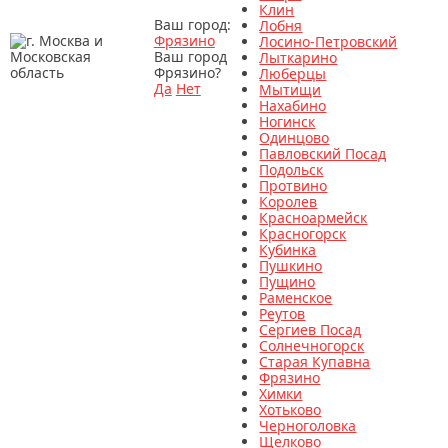
Клин
Ваш город:
Лобня
Фрязино
Лосино-Петровский
Ваш город
Лыткарино
Фрязино?
Люберцы
Да
Нет
Мытищи
Нахабино
Ногинск
Одинцово
Павловский Посад
Подольск
Протвино
Королев
Красноармейск
Красногорск
Кубинка
Пушкино
Пущино
Раменское
Реутов
Сергиев Посад
Солнечногорск
Старая Купавна
Фрязино
Химки
Хотьково
Черноголовка
Щелково